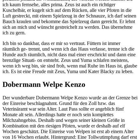
ich kaum fernsehe, alles prima. Zeus ist auch ein richtiger
Kuschelbär, er kugelt sich auf dem Rücken, alle vier Pfoten in die
Luft gestreckt, mit einem Spielzeug in der Schnauze, ich darf seinen
Bauch kraulen und bekomme das Spielzeug dann gereicht. Er lehnt
sich an mich und wünscht gestreichelt zu werden. Das übernehme
ich zu gern.
Ich bin so dankbar, dass er mir so vertraut. Füttern ist immer
räumlich ge- trennt, und wenn ich das Haus verlasse, trenne ich die
Hunde auch räumlich, nicht dass mal einer erschrickt und dann eine
brenzlige Situati- on entsteht. Zeus und Yuma schlafen meistens,
wenn ich weg bin, sie sind froh, wenn mal Ruhe im Haus ist, glaube
ich. Es ist eine Freude mit Zeus, Yuma und Kater Blacky zu leben.
Dobermann Welpe Kenzo
Der wunderbare Dobermann Welpe Kenzo wurde an der Grenze bei
der Einreise beschlagnahmt. Grund für den Zoll bzw. das
Veterinäramt war sein Alter. Laut Pass sollte er angeblich fünf
Monate alt sein. Allerdings hatte er noch sein komplettes
Milchzahngebiss. Deshalb und wegen seiner kleinen Größe in
Kombination mit den riesigen Pfoten, wurde er deshalb auf elf
Wochen geschätzt. Die Einreise von Welpen ist erst ab einem Alter
von 16 Wochen erlaubt. Hintergrund: Eine Tollwutimpfung darf erst