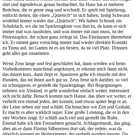
sitzt und irgendetwas genau beobachtet. Im Haus hat er mehrere
Bettchen, die er gerne mag und wechselt. Er spielt mit Spielzeug,
entlockt denen, die einen „Quietsch“ in sich haben, lustig Schwanz
wedelnd immer wieder das „Quietsch“. Wir haben Schrank ein
Schubfach, wo die im Spielzeugkiste von ihm ist, da kann er sich
immer mal was rausholen, und was immer mit raus muss, ist der
Pinienzapfen, der schon ganz zerlegt ist. Das Einräumen übernehme
ich. Er nimmt ganz vorsichtig immer mal wieder direkten Kontakt
zu Yuma auf, im Garten ist es am besten, da ist viel Platz. Drinnen
geht alles gut zusammen.
Wenn Zeus lange und fest geschlafen hat, dann werden wir beim
Vorbeikommen manchmal angeknurrt, er erkennt mich dann nicht,
das dauert kurz, dann fiept er. Spazieren gehe ich einzeln mit den
Hunden, das tut ihnen auch gut so. Zeus freut sich darüber, so viel
zu schnuppern, er genießt die Spaziergänge. Bei Begegnungen
nehmen wir Abstand, er geht wunderbar einfach weiter, interessiert
sich nicht dafür. Besuch kommt nach Hause, das üben wir weiter, er
verbellt erst einmal jeden, der kommt, und etwas später liegt er an
der Leine neben mir und schläft. Da brauchen wir Zeit und Geduld.
Er macht es aber wirklich super. Eine große Leistung, die er in den
vier Wochen zeigt. Er schläft auch viel und genießt die Ruhe.
Einmal habe ich den Fernsehtest gemacht, Schlagermusik, das ging,
aber als er dann Florian Silbereisen dort sah, der redete, war da
plötzlich jemand im Wohnzimmer, der verbellt werden musste. Da