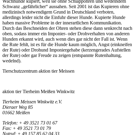
Wachhunde kupiert, weil sie ohne Schlappohren und wedelndem
Schwanz „gefährlicher“ aussahen. Seit 2001 ist das Kupieren ohne
medizinisch notwendigem Grund in Deutschland verboten,
allerdings leider nicht die Einfuhr dieser Hunde. Kupierte Hunde
haben massive Probleme in der innerartlichen Kommunikation.
Durch das Beschneiden der Ohren stehen diese dann senkrecht nach
oben, sodass immer ein Imponier- oder Drohverhalten von anderen
Hunden erkannt wird, auch wenn dies gar nicht der Fall ist. Wenn
die Rute fehlt, ist es für die Hunde kaum möglich, Angst (einkneifen
der Rute) oder Drohund Imponiergehabe (kerzengerades Aufstellen
der Rute) oder gar Freude zu zeigen (entspannte Rutenhaltung,
wedelnd).
Tierschutzzentrum aktion tier Meissen
aktion tier Tierheim Meißen Winkwitz
Tierheim Meissen Winkwitz e.V.
Dieraer Weg 85
01662 Meißen
Telefon: + 49 3521 73 01 67
Fax: + 49 3521 73 01 79
Notruf: + 49 157 85 62 04 33