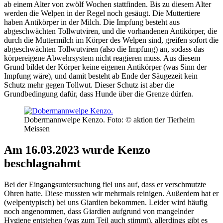
ab einem Alter von zwölf Wochen stattfinden. Bis zu diesem Alter
werden die Welpen in der Regel noch gesäugt. Die Muttertiere
haben Antikörper in der Milch. Die Impfung besteht aus
abgeschwächten Tollwutviren, und die vorhandenen Antikörper, die
durch die Muttermilch im Körper des Welpen sind, greifen sofort die
abgeschwächten Tollwutviren (also die Impfung) an, sodass das
körpereigene Abwehrsystem nicht reagieren muss. Aus diesem
Grund bildet der Körper keine eigenen Antikörper (was Sinn der
Impfung wäre), und damit besteht ab Ende der Säugezeit kein
Schutz mehr gegen Tollwut. Dieser Schutz ist aber die
Grundbedingung dafür, dass Hunde über die Grenze dürfen.
Dobermannwelpe Kenzo.
Foto: © aktion tier Tierheim
Meissen
Am 16.03.2023 wurde Kenzo
beschlagnahmt
Bei der Eingangsuntersuchung fiel uns auf, dass er verschmutzte
Ohren hatte. Diese mussten wir mehrmals reinigen. Außerdem hat er
(welpentypisch) bei uns Giardien bekommen. Leider wird häufig
noch angenommen, dass Giardien aufgrund von mangelnder
Hygiene entstehen (was zum Teil auch stimmt), allerdings gibt es