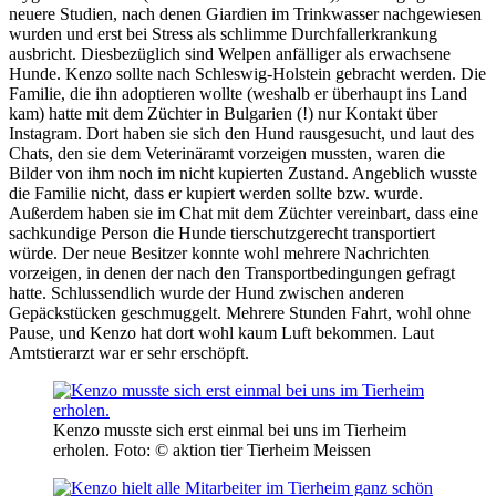
neuere Studien, nach denen Giardien im Trinkwasser nachgewiesen
wurden und erst bei Stress als schlimme Durchfallerkrankung
ausbricht. Diesbezüglich sind Welpen anfälliger als erwachsene
Hunde. Kenzo sollte nach Schleswig-Holstein gebracht werden. Die
Familie, die ihn adoptieren wollte (weshalb er überhaupt ins Land
kam) hatte mit dem Züchter in Bulgarien (!) nur Kontakt über
Instagram. Dort haben sie sich den Hund rausgesucht, und laut des
Chats, den sie dem Veterinäramt vorzeigen mussten, waren die
Bilder von ihm noch im nicht kupierten Zustand. Angeblich wusste
die Familie nicht, dass er kupiert werden sollte bzw. wurde.
Außerdem haben sie im Chat mit dem Züchter vereinbart, dass eine
sachkundige Person die Hunde tierschutzgerecht transportiert
würde. Der neue Besitzer konnte wohl mehrere Nachrichten
vorzeigen, in denen der nach den Transportbedingungen gefragt
hatte. Schlussendlich wurde der Hund zwischen anderen
Gepäckstücken geschmuggelt. Mehrere Stunden Fahrt, wohl ohne
Pause, und Kenzo hat dort wohl kaum Luft bekommen. Laut
Amtstierarzt war er sehr erschöpft.
Kenzo musste sich erst einmal bei uns im Tierheim
erholen.
Foto: © aktion tier Tierheim Meissen