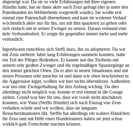
abgeneigt war. Da sie so viele Erfahrungen mit ihrer eigenen
Hündin hatte, hat sie dann aktiv nach Zeus gefragt (der ja unter den
Patenhunden im Webtierheim vorgestellt wurde). Sie wollte erst
einmal eine Patenschaft übernehmen und kam im weiteren Verlauf
wöchentlich aktiv nur für ihn, um mit ihm spazieren zu gehen oder
sich einfach mit in seinen Zwinger zu setzen. Daraus entstand eine
tiefe Verbundenheit. Er zeigte ihr gegenüber immer mehr und mehr
vertraulich.
Irgendwann entschloss sich Steffi dazu, ihn zu adoptieren. Da wir
mit Zeus mehrere Jahre lang Erfahrungen sammeln konnten, hatte
ein Teil der Pfleger Bedenken. Er kannte nur das Tierheim mit
seinem sehr großen Zwinger und die regelmäßigen Spaziergänge an
den immer gleichen Orten. Da er aber in neuen Situationen und mit
neuen Personen sehr unsicher ist und dann wie oben beschrieben in
die Aggression kippt, wollten wir hier nichts überstürzen. Außerdem
war uns eine Zwingerhaltung für den Anfang wichtig. Da dies
allerdings nicht möglich war, konnte er erst einmal in die Garage
ziehen. Grund war hier für uns, dass wir vorab nicht abschätzen
konnten, wie Yuna (Steffis Hündin) sich nach Einzug von Zeus
verhalten würde und wir wollten, dass sie langsam
Besuchersituationen übt. Steffie hat allerdings ein wahres Händchen
für Zeus und mit Hilfe eines Hundetrainers haben sie jetzt schon
wirklich gute Fortschritte machen können.